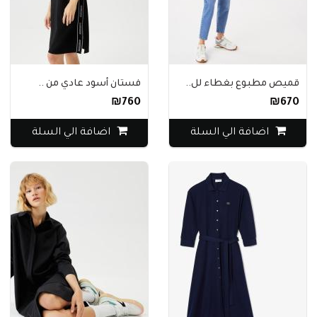
قميص مطبوع بغطاء لل..
فستان أسود عادي من ..
₪760
₪670
اضافة الي السلة
اضافة الي السلة