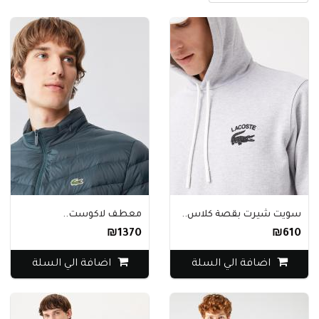
سويت شيرت بقصة كلاس..
معطف لاكوست..
₪1370
₪610
اضافة الي السلة
اضافة الي السلة