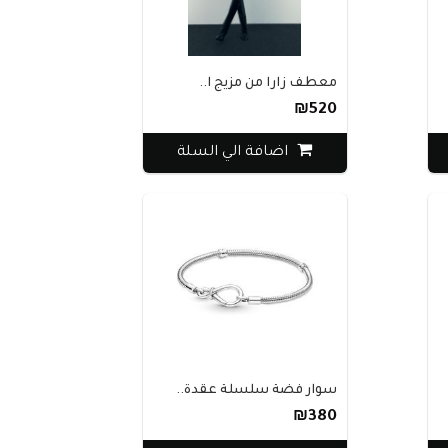
معطف زارا من مزيج ا..
₪520
اضافة الي السلة
سوار فضة سلسلة عقدة..
₪380