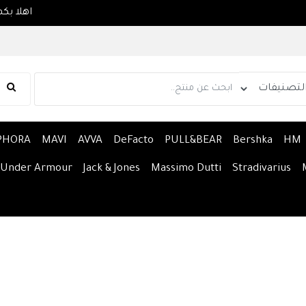
PHORA
MAVI
AVVA
DeFacto
PULL&BEAR
Bershka
HM
Under Armour
Jack & Jones
Massimo Dutti
Stradivarius