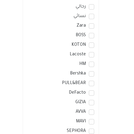
رجالي
نسائي
Zara
BOSS
KOTON
Lacoste
HM
Bershka
PULL&BEAR
DeFacto
GIZIA
AVVA
MAVI
SEPHORA