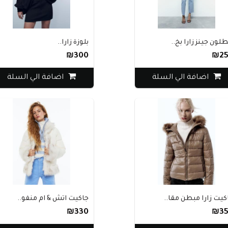
طلون جينز زارا بخ..
بلوزة زارا..
₪300
₪25
اضافة الي السلة
اضافة الي السلة
كيت زارا مبطن مقا..
جاكيت اتش & ام منفو..
₪330
₪35