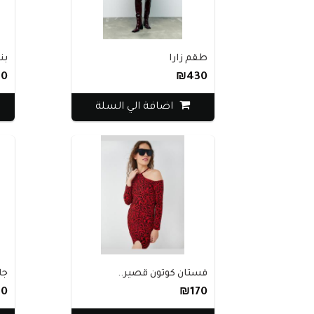
طقم زارا
بن
0
₪430
اضافة الي السلة
فستان كوتون قصير..
جا
0
₪170