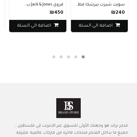
بوت skechers
يت شيرت بيرشكا مط..
فروي Jack & Jones ب..
₪440
₪450
₪24
اضا
اضافة الي السلة
اضافة الي السلة
متجر براند هو وجهتك الأولى للتسوق عبر الانترنت في فلسطين ،
جميع ما بداخل المتجر منتجات فاخرة من ماركات عالمية. ملتزمة