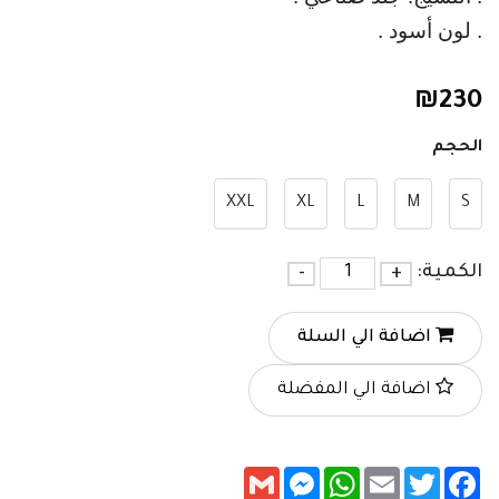
. لون أسود .
₪
230
الحجم
XXL
XL
L
M
S
الكمية:
+
-
اضافة الي السلة
اضافة الي المفضلة
Messenger
Gmail
WhatsApp
Email
Twitter
Facebook