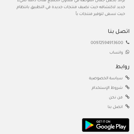
براند بجعل جمال الموضة في متناول الجميع هناك دائمًا شيء
جديد لاكتشافه حيث نضيف منتجات جديدة في التطبيق بانتظام.
حيث نسعى لتوفير منتجات بأ
اتصل بنا
00972594913600
واتساب
روابط
سياسة الخصوصية
شروط الإستخدام
من نحن
اتصل بنا