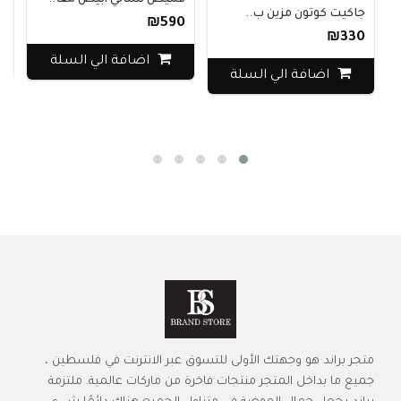
قميص نسائي أبيض مقا..
ن
جاكيت كوتون مزين ب..
0
₪590
₪330
اضافة الي السلة
اضافة الي السلة
متجر براند هو وجهتك الأولى للتسوق عبر الانترنت في فلسطين ،
جميع ما بداخل المتجر منتجات فاخرة من ماركات عالمية. ملتزمة