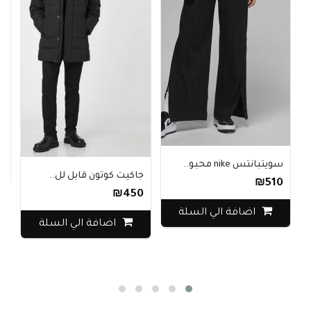
أ
0
سويتبانتس nike محبو..
جاكيت كوتون قابل لل..
₪510
₪450
اضافة الي السلة
اضافة الي السلة