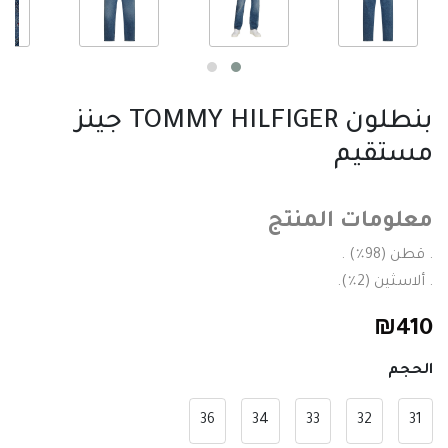
بنطلون TOMMY HILFIGER جينز
مستقيم
معلومات المنتج
. قطن (98٪) .
. ألاسثين (2٪).
₪
410
الحجم
36
34
33
32
31