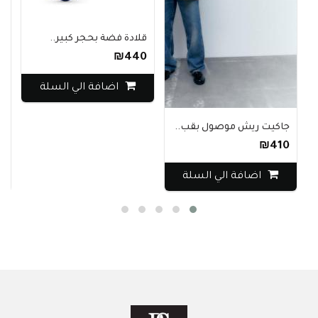
قلادة فضة بحجر كبير..
₪440
اضافة الي السلة
جاكيت ريش موصول بقب..
سو
00
₪410
اضافة الي السلة