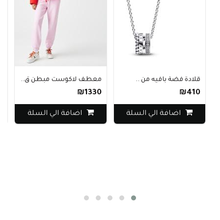
قلادة فضة بافيه من ..
معطف لاكوست مبطن ق..
سترة NAUTICA ال
390
₪1330
₪410
اضافة الي السلة
اضافة الي السلة