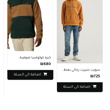
كنزة كولومبيا صوفية..
₪680
سويت شيرت رجالي بغط..
اضافة الي السلة
ستر
₪725
0
اضافة الي السلة