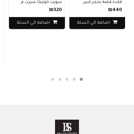
قلادة فضة بحجر كبير..
سويت ناوتيكا شيرت م..
₪320
₪440
اضافة الي السلة
اضافة الي السلة
كارديجان &M
220