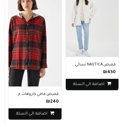
قميص NAUTICA نسائي ..
₪430
اضافة الي السلة
قميص مافي كاروهات م..
جاك
₪240
0
اضافة الي السلة