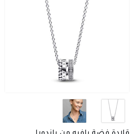
قلادة فضة بافيه من باندورا