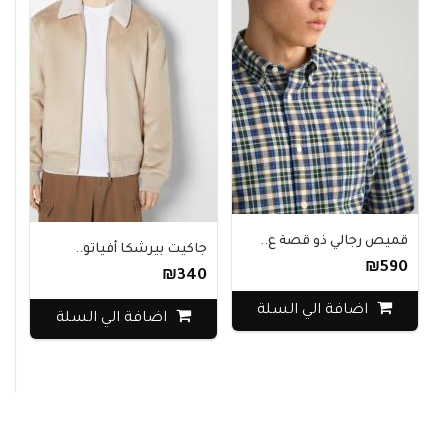
قميص رجالي ذو قصة ع..
جاكيت بيرشكا أفياتو..
₪590
₪340
جاك
اضافة الي السلة
اضافة الي السلة
0