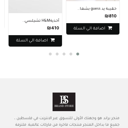
ستر
حقيبة يد guess بشعا..
70
₪810
أحذيةH&M تشيلسي..
₪410
اضافة الي السلة
اضافة الي السلة
متجر براند هو وجهتك الأولى للتسوق عبر الانترنت في فلسطين ،
جميع ما بداخل المتجر منتجات فاخرة من ماركات عالمية. ملتزمة