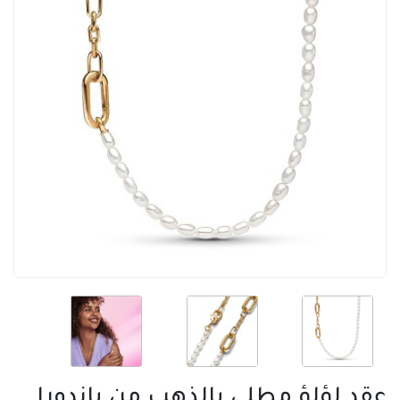
عقد لؤلؤ مطلي بالذهب من باندورا