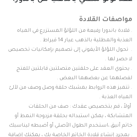
مواصفات القلادة
. قلادة باندورا رفيعة من اللؤلؤ المستزرع في المياه
العذبة والمطلية بالذهب عيار 14 قيراط .
. تحول اللؤلؤ الأيقوني إلى تصميم بإمكانيات تخصيص
لا حصر لها .
. يحتوي العقد على حلقتين متصلتين قابلتين للفتح
لفصلهما عن بعضهما البعض .
. تتميز هذه الروابط بمشبك حلقة وصل وصف من لآلئ
المياه العذبة .
أولاً ، قم بتخصيص عقدك : صف من الحلقات
المتشابكة ، يمكن استبداله بحلقة مزدوجة النمط أو
خاتم أنيق ،استخدم الطول الأصلي أو أضبطه ليناسبك
. بمجرد إنشاء قلادة الخاتم الخاصة بك ، يمكنك إضافة