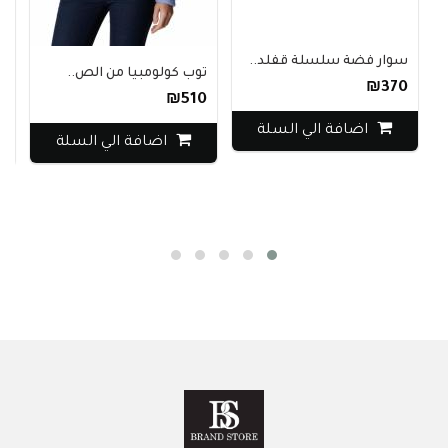
سوار فضة سلسلة قفلد..
توب كولومبيا من الص..
بنطال 
₪370
₪510
450
اضافة الي السلة
اضافة الي السلة