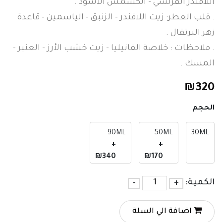
اللافندر الفرنسي - الكشمش الأسود .
. قلب العطر: زيت اللافندر - الزنبق - الياسمين - قاعدة
زهر البرتقال .
. ملاحظات : خلاصة الفانيليا - زيت خشب الأرز - العنبر -
المسك .
₪
320
الحجم
90ML
50ML
30ML
+
+
₪340
₪170
الكمية:
+
-
اضافة الي السلة