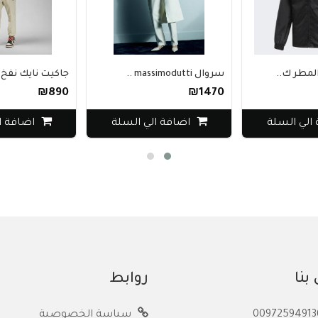
سروال massimodutti ..
جاكيت نايك نفخ..
₪890
₪1470
لة
اضافة الي السلة
اضافة الي السل
بنا
روابط
سياسة الخصوصية