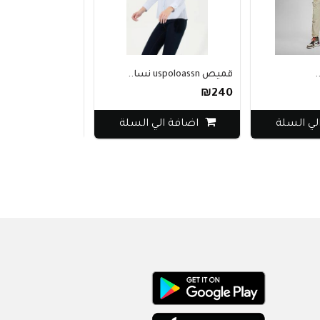
قميص uspoloassn نسا..
سترة نسائية من uspo..
₪250
₪240
ة
اضافة الي السلة
اضافة الي السلة