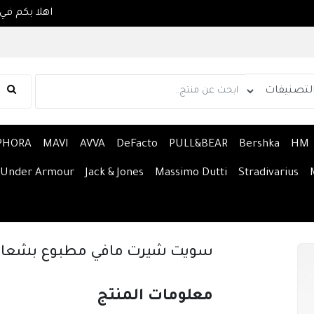
PHORA
MAVI
AVVA
DeFacto
PULL&BEAR
Bershka
HM
Under Armour
Jack & Jones
Massimo Dutti
Stradivarius
سويت شيرت مافي مطبوع بشعار ا
معلومات المنتج