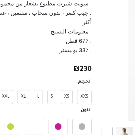
. سويت شيرت مطبوع بشعار من مجموعة 
. 33٪ بوليستر
₪
230
الحجم
XXL
XL
L
S
XS
XXS
اللون