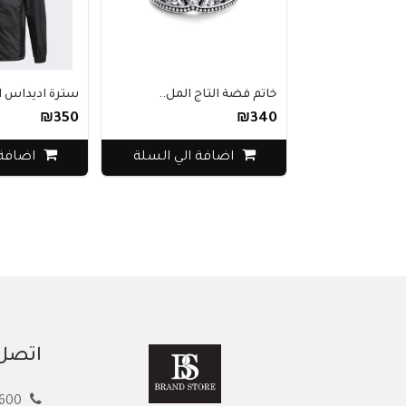
خاتم فضة التاج المل..
سترة اديداس المطر ك..
₪350
₪340
اضافة الي السلة
اضافة الي الس
اتصل 
00972594913600