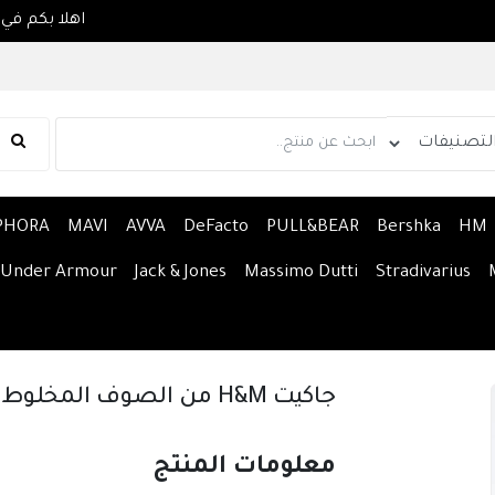
PHORA
MAVI
AVVA
DeFacto
PULL&BEAR
Bershka
HM
Under Armour
Jack & Jones
Massimo Dutti
Stradivarius
جاكيت H&M من الصوف المخلوط
معلومات المنتج 