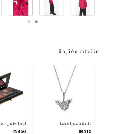
منتجات مقترحة
قلادة باندورا فضة ا..
لوحة ظلال العي
₪360
₪410