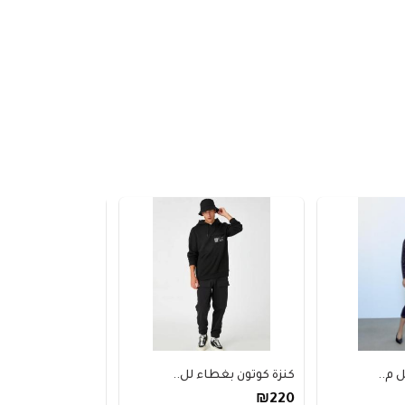
 م..
كنزة كوتون بغطاء لل..
خاتم فضة بثلاثة أح
₪440
₪220