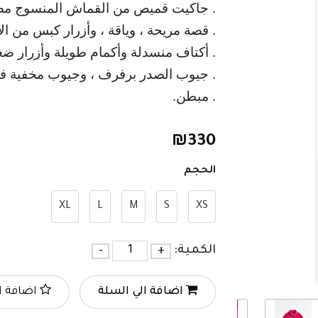
. جاكيت قميص من القماش المنسوج مص
. قصة مريحة ، وياقة ، وأزرار كبس من ال
. أكتاف منسدلة وأكمام طويلة وأزرار ضغ
. جيوب الصدر برفرف ، وجيوب مخفية في 
. مبطن.
₪
330
الحجم
XL
L
M
S
XS
الكمية:
+
-
اضافة الي السلة
اضافة ا