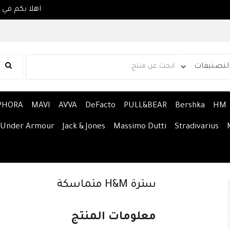
PHORA
MAVI
AVVA
DeFacto
PULL&BEAR
Bershka
HM
Under Armour
Jack & Jones
Massimo Dutti
Stradivarius
سترة H&M متماسكة
معلومات المنتج