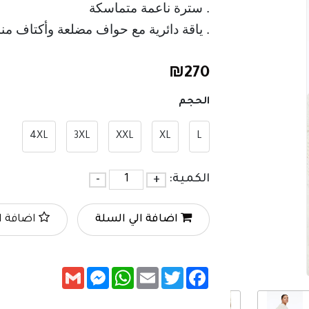
. سترة ناعمة متماسكة
. ياقة دائرية مع حواف مضلعة وأكتاف من
₪
270
الحجم
4XL
3XL
XXL
XL
L
الكمية:
+
-
اضافة الي السلة
اضافة ا
Messenger
Gmail
WhatsApp
Email
Twitter
Facebook