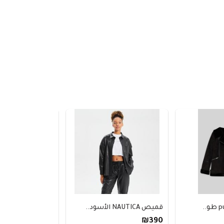
قميص NAUTICA الأسود..
تي شيرت لاكوست نس
₪490
₪390