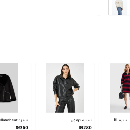
سترة كوتون..
سترة pullandbear طو..
₪360
₪280