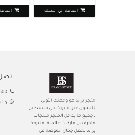
اضافة الي السلة
اضافة ال
اتصل 
00972594913600
متجر براند هو وجهتك الأولى
وات
للتسوق عبر الانترنت في فلسطين
، جميع ما بداخل المتجر منتجات
فاخرة من ماركات عالمية. ملتزمة
براند بجعل جمال الموضة في