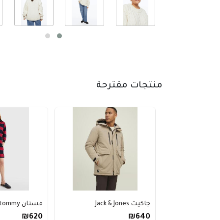
منتجات مقترحة
جاكيت Jack & Jones ..
فستان tommy سترة RL..
₪620
₪640