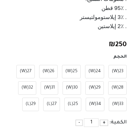
. 2٪ إيلاستين
₪
250
الحجم
27(W)
26(W)
25(W)
24(W)
23(W)
32(W)
31(W)
30(W)
29(W)
28(W)
29(L)
27(L)
25(L)
34(W)
33(W)
الكمية:
+
-