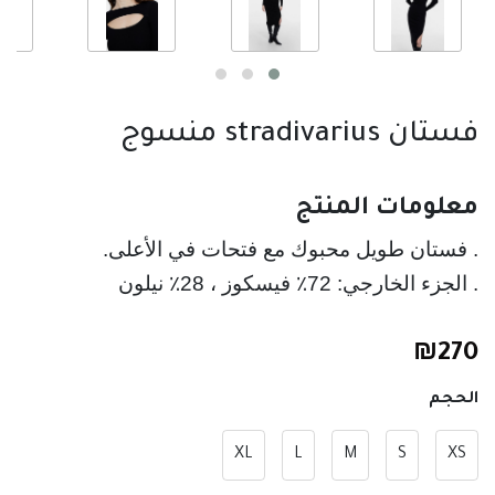
فستان stradivarius منسوج
معلومات المنتج
. الجزء الخارجي: 72٪ فيسكوز ، 28٪ نيلون
₪
270
الحجم
XL
L
M
S
XS