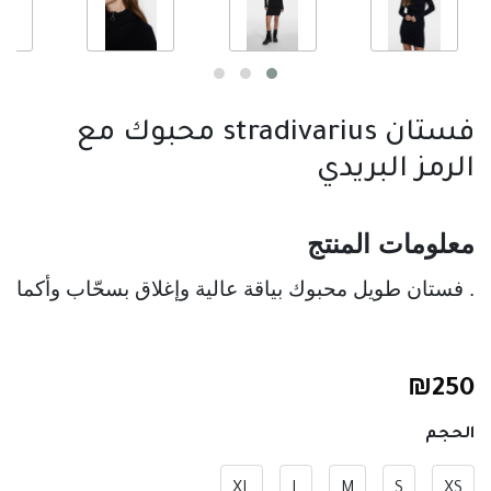
فستان stradivarius محبوك مع
الرمز البريدي
معلومات المنتج
. فستان طويل محبوك بياقة عالية وإغلاق بسحّاب وأكمام 
₪
250
الحجم
XL
L
M
S
XS