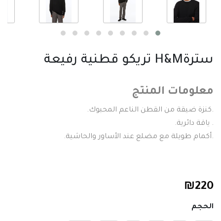
سترةH&M تريكو قطنية رفيعة
معلومات المنتج
.كنزة ضيقة من القطن الناعم المحبوك.
. ياقة دائرية.
.أكمام طويلة مع مضلع عند الأساور والحاشية.
₪
220
الحجم