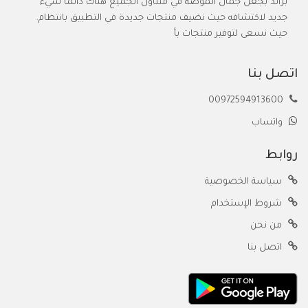
براند بجعل جمال الموضة في متناول الجميع هناك دائمًا شيء
جديد لاكتشافه حيث نضيف منتجات جديدة في التطبيق بانتظام.
حيث نسعى لتوفير منتجات بأ
اتصل بنا
00972594913600
واتساب
روابط
سياسة الخصوصية
شروط الإستخدام
من نحن
اتصل بنا