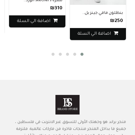
سترة skechers الورد..
مزيج Massimo Dutti ..
₪310
بنطلون مافي جينز بل..
800
₪250
اضافة الي السلة
اضافة الي السلة
متجر براند هو وجهتك الأولى للتسوق عبر الانترنت في فلسطين ،
جميع ما بداخل المتجر منتجات فاخرة من ماركات عالمية. ملتزمة